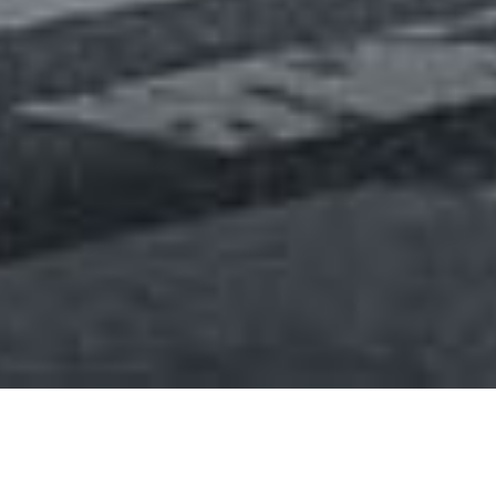
logements participatifs
biosourcés à Rennes