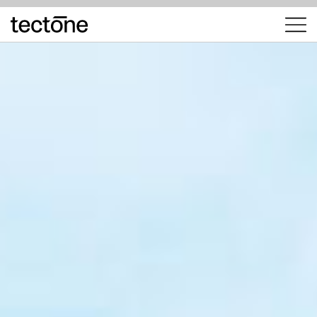
tectōne