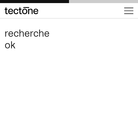
tectōne