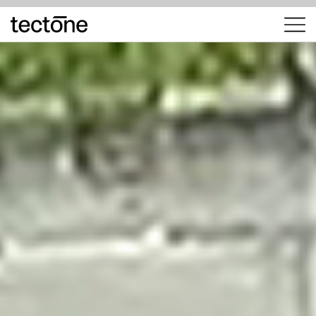
tectōne