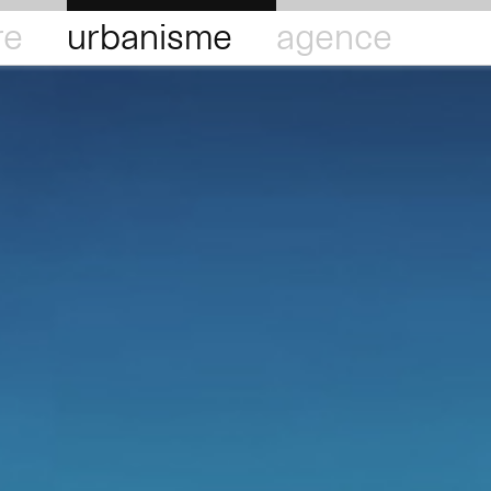
re
urbanisme
agence