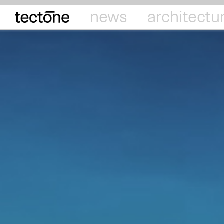
tectōne
news
architectu