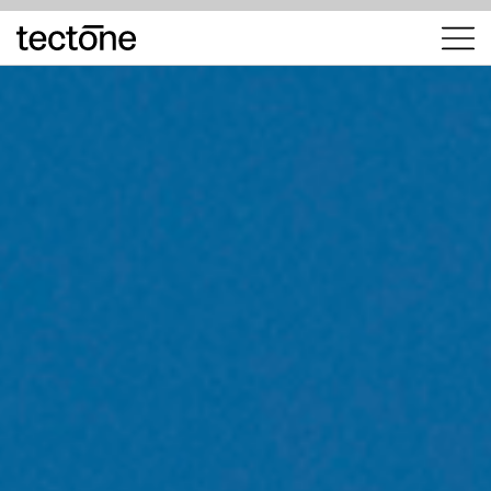
tectōne