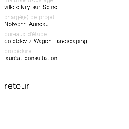
maîtrise d'ouvrage
ville d'Ivry-sur-Seine
chargé(e) de projet
Nolwenn Auneau
bureaux d'étude
Soletdev / Wagon Landscaping
procédure
lauréat consultation
retour