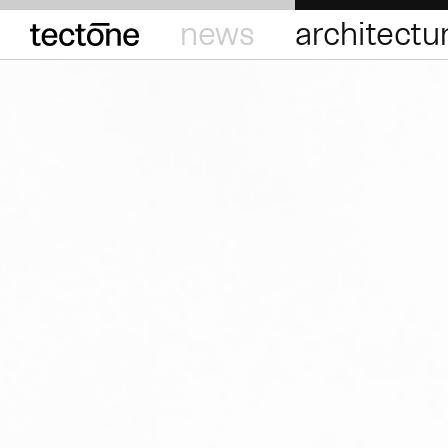
tectōne
news
architectu