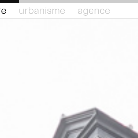
re
urbanisme
agence