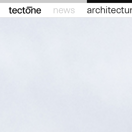
tectōne
news
architectu