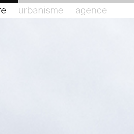
re
urbanisme
agence