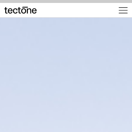
tectōne