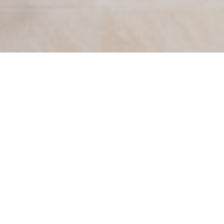
logements en pierre à
Fontenay-aux-Roses