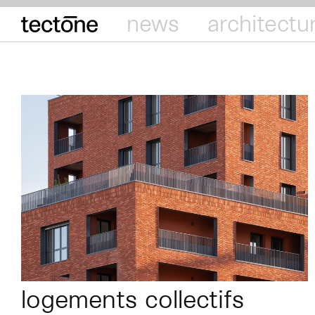
tectōne
news
architectu
logements collectifs