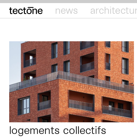
tectōne
news
architectu
logements collectifs